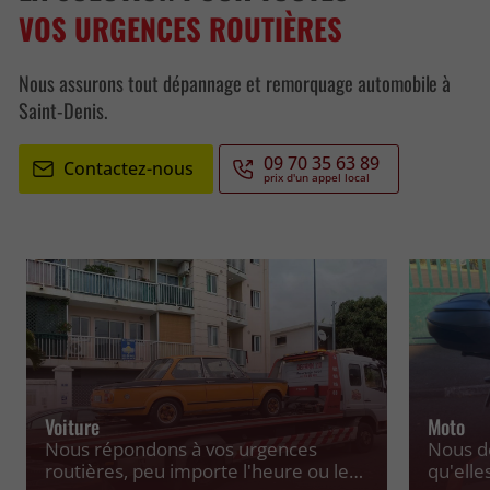
VOS URGENCES ROUTIÈRES
Nous assurons tout dépannage et remorquage automobile à
Saint-Denis.
09 70 35 63 89
Contactez-nous
Voiture
Moto
Nous répondons à vos urgences
Nous d
routières, peu importe l'heure ou le
qu'elle